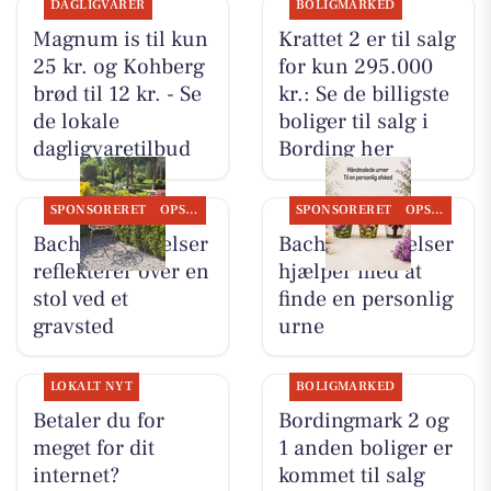
DAGLIGVARER
BOLIGMARKED
Magnum is til kun
Krattet 2 er til salg
25 kr. og Kohberg
for kun 295.000
brød til 12 kr. - Se
kr.: Se de billigste
de lokale
boliger til salg i
dagligvaretilbud
Bording her
SPONSORERET
OPSLAGSTAVLEN
SPONSORERET
OPSLAGSTAVLEN
Bachs Begravelser
Bachs Begravelser
reflekterer over en
hjælper med at
stol ved et
finde en personlig
gravsted
urne
LOKALT NYT
BOLIGMARKED
Betaler du for
Bordingmark 2 og
meget for dit
1 anden boliger er
internet?
kommet til salg