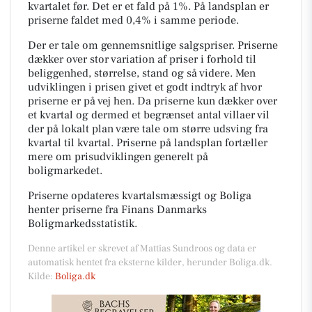
kvartalet før. Det er et fald på 1%. På landsplan er
priserne faldet med 0,4% i samme periode.
Der er tale om gennemsnitlige salgspriser. Priserne
dækker over stor variation af priser i forhold til
beliggenhed, størrelse, stand og så videre. Men
udviklingen i prisen givet et godt indtryk af hvor
priserne er på vej hen. Da priserne kun dækker over
et kvartal og dermed et begrænset antal villaer vil
der på lokalt plan være tale om større udsving fra
kvartal til kvartal. Priserne på landsplan fortæller
mere om prisudviklingen generelt på
boligmarkedet.
Priserne opdateres kvartalsmæssigt og Boliga
henter priserne fra Finans Danmarks
Boligmarkedsstatistik.
Denne artikel er skrevet af Mattias Sundroos og data er
automatisk hentet fra eksterne kilder, herunder Boliga.dk.
Kilde:
Boliga.dk