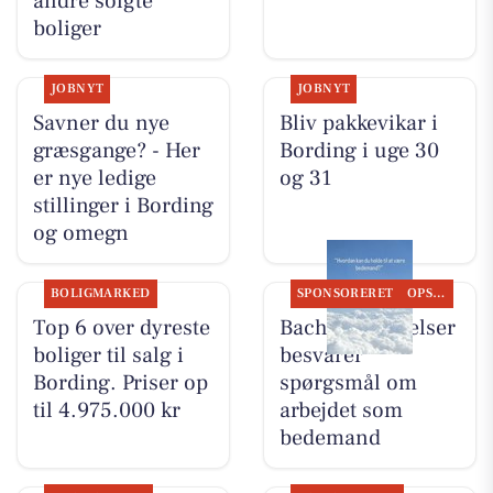
andre solgte
boliger
JOBNYT
JOBNYT
Savner du nye
Bliv pakkevikar i
græsgange? - Her
Bording i uge 30
er nye ledige
og 31
stillinger i Bording
og omegn
BOLIGMARKED
SPONSORERET
OPSLAGSTAVLEN
Top 6 over dyreste
Bachs Begravelser
boliger til salg i
besvarer
Bording. Priser op
spørgsmål om
til 4.975.000 kr
arbejdet som
bedemand