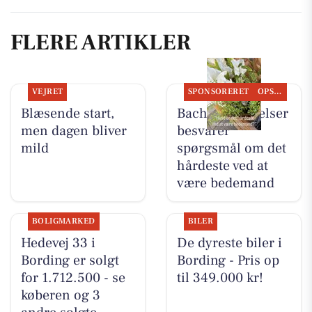
FLERE ARTIKLER
VEJRET
SPONSORERET
OPSLAGSTAVLEN
Blæsende start,
Bachs Begravelser
men dagen bliver
besvarer
mild
spørgsmål om det
hårdeste ved at
være bedemand
BOLIGMARKED
BILER
Hedevej 33 i
De dyreste biler i
Bording er solgt
Bording - Pris op
for 1.712.500 - se
til 349.000 kr!
køberen og 3