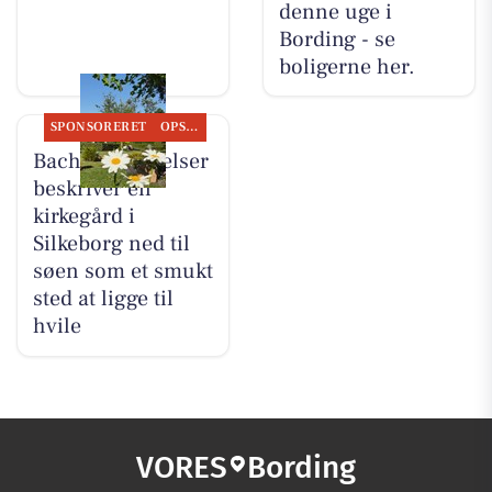
denne uge i
Bording - se
boligerne her.
SPONSORERET
OPSLAGSTAVLEN
Bachs Begravelser
beskriver en
kirkegård i
Silkeborg ned til
søen som et smukt
sted at ligge til
hvile
VORES
Bording