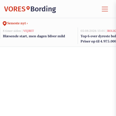
VORES
Bording
Seneste nyt ›
8 timer siden |
VEJRET
05-08-2026 13:01 |
BOLI
Blæsende start, men dagen bliver mild
Top 6 over dyreste boli
Priser op til 4.975.00