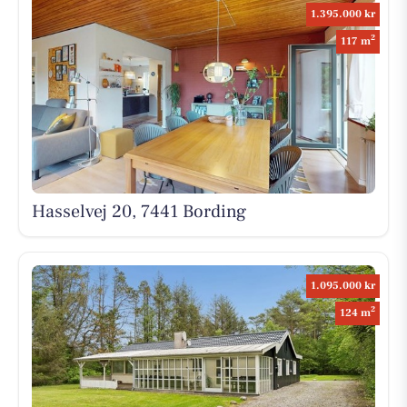
1.395.000 kr
2
117 m
Hasselvej 20, 7441 Bording
1.095.000 kr
2
124 m