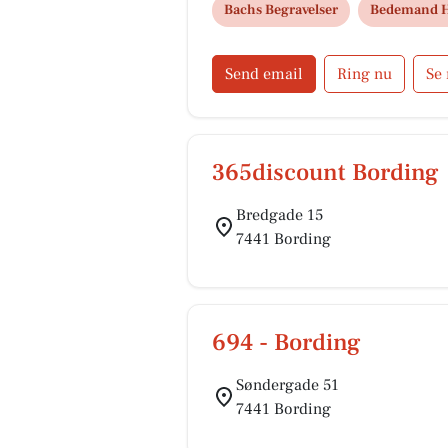
Bachs Begravelser
Bedemand H
Send email
Ring nu
Se
365discount Bording
Bredgade 15
7441 Bording
694 - Bording
Søndergade 51
7441 Bording