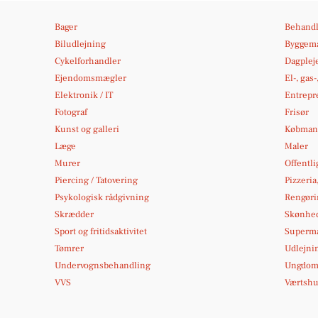
Bager
Behandl
Biludlejning
Byggema
Cykelforhandler
Dagplej
Ejendomsmægler
El-, gas
Elektronik / IT
Entrepr
Fotograf
Frisør
Kunst og galleri
Købmand
Læge
Maler
Murer
Offentli
Piercing / Tatovering
Pizzeria
Psykologisk rådgivning
Rengøri
Skrædder
Skønhed
Sport og fritidsaktivitet
Superm
Tømrer
Udlejni
Undervognsbehandling
Ungdoms
VVS
Værtshus