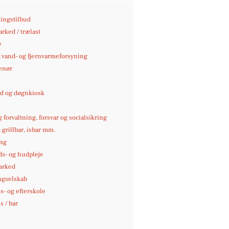
ingstilbud
rked / trælast
e
-, vand- og fjernvarmeforsyning
enør
 og døgnkiosk
g forvaltning, forsvar og socialsikring
, grillbar, isbar mm.
ng
s- og hudpleje
arked
ngselskab
- og efterskole
 / bar