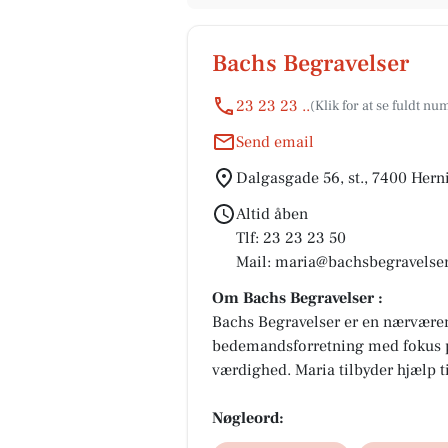
Bachs Begravelser
23 23 23 ..
Send email
Dalgasgade 56, st., 7400 Hern
Altid åben
Tlf: 23 23 23 50
Mail: maria@bachsbegravelser
Om Bachs Begravelser :
Bachs Begravelser er en nærvære
bedemandsforretning med fokus 
værdighed. Maria tilbyder hjælp t
med gennemsigtige priser og perso
Bachs Begravelser kører i Herni
Nøgleord:
om alt det praktiske i en svær tid.