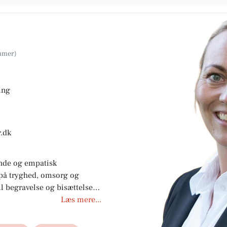
ing
.dk
nde og empatisk
på tryghed, omsorg og
il begravelse og bisættelse
nlig støtte – døgnet rundt.
Læs mere...
ng og omegn og tager hånd