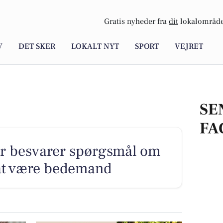
Gratis nyheder fra
dit
lokalområde
V
DET SKER
LOKALT NYT
SPORT
VEJRET
SE
FA
r besvarer spørgsmål om
 at være bedemand