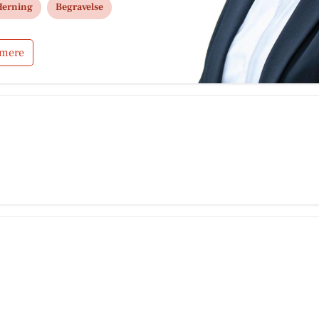
erning
Begravelse
 mere