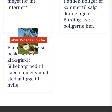
meget for dit
1 anden boliger er
internet?
kommet til salg
denne uge i
Bording - se
boligerne her.
SPONSORERET
OPSLAGSTAVLEN
Bachs Begravelser
beskriver en
kirkegård i
Silkeborg ned til
søen som et smukt
sted at ligge til
hvile