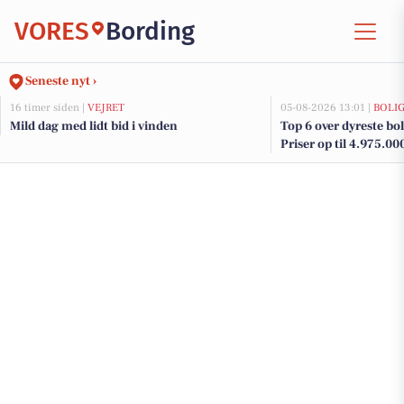
VORES
Bording
Seneste nyt ›
16 timer siden |
VEJRET
05-08-2026 13:01 |
BOLI
Mild dag med lidt bid i vinden
Top 6 over dyreste boli
Priser op til 4.975.00