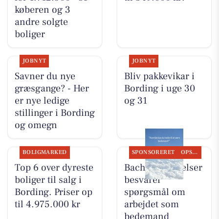
køberen og 3
andre solgte
boliger
JOBNYT
JOBNYT
Savner du nye
Bliv pakkevikar i
græsgange? - Her
Bording i uge 30
er nye ledige
og 31
stillinger i Bording
og omegn
BOLIGMARKED
SPONSORERET
OPSLAGSTAVLEN
Top 6 over dyreste
Bachs Begravelser
boliger til salg i
besvarer
Bording. Priser op
spørgsmål om
til 4.975.000 kr
arbejdet som
bedemand