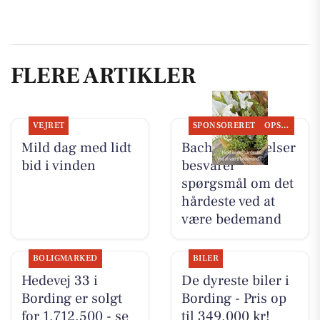
FLERE ARTIKLER
VEJRET
SPONSORERET
OPSLAGSTAVLEN
Mild dag med lidt
Bachs Begravelser
bid i vinden
besvarer
spørgsmål om det
hårdeste ved at
være bedemand
BOLIGMARKED
BILER
Hedevej 33 i
De dyreste biler i
Bording er solgt
Bording - Pris op
for 1.712.500 - se
til 349.000 kr!