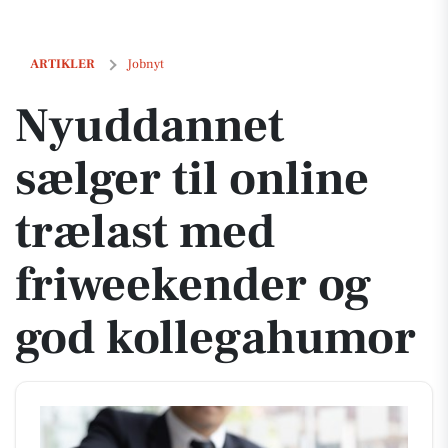
Nyuddannet sælger til online trælast med friweekender og god koll
ARTIKLER
Jobnyt
Nyuddannet
sælger til online
trælast med
friweekender og
god kollegahumor