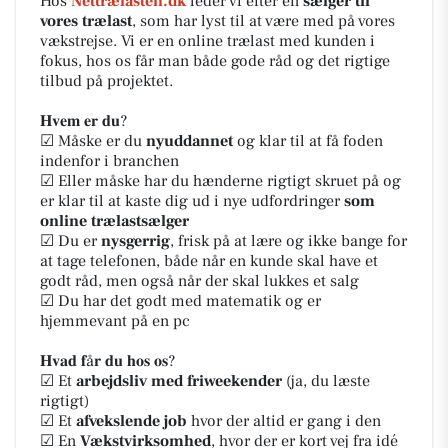
Hos
Nettrælasten.dk
leder vi efter en
sælger til
vores trælast
, som har lyst til at være med på vores
vækstrejse. Vi er en online trælast med kunden i
fokus, hos os får man både gode råd og det rigtige
tilbud på projektet.
𝐇𝐯𝐞𝐦 𝐞𝐫 𝐝𝐮?
☑ Måske er du
nyuddannet
og klar til at få foden
indenfor i branchen
☑ Eller måske har du hænderne rigtigt skruet på og
er klar til at kaste dig ud i nye udfordringer
som
online trælastsælger
☑ Du er
nysgerrig
, frisk på at lære og ikke bange for
at tage telefonen, både når en kunde skal have et
godt råd, men også når der skal lukkes et salg
☑ Du har det godt med matematik og er
hjemmevant på en pc
𝐇𝐯𝐚𝐝 𝐟å𝐫 𝐝𝐮 𝐡𝐨𝐬 𝐨𝐬?
☑ Et
arbejdsliv med friweekender
(ja, du læste
rigtigt)
☑ Et
afvekslende job
hvor der altid er gang i den
☑ En
Vækstvirksomhed
, hvor der er kort vej fra idé