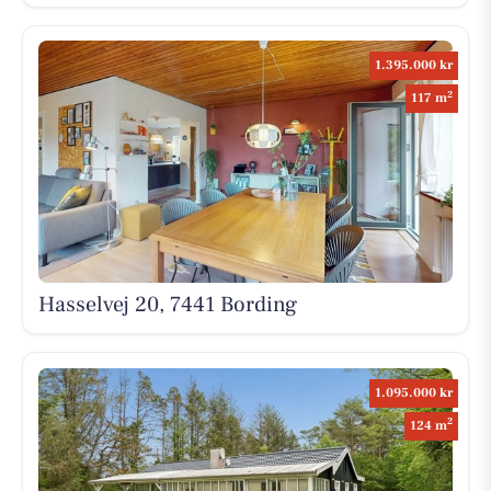
1.395.000 kr
2
117 m
Hasselvej 20, 7441 Bording
1.095.000 kr
2
124 m