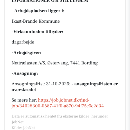
INFORMATIONER OM STILLINGEN:
- Arbejdspladsen ligger i:
Ikast-Brande Kommune
-Virksomheden tilbyder:
dagarbejde
-Arbejdsgiver:
Nettrælasten A/S, Østervang, 7441 Bording
-Ansøgning:
Ansøgningsfrist: 31-10-2025;
- ansøgningsfristen er
overskredet
Se mere her:
https://job.jobnet.dk/find-
job/34028300-0687-41f0-a870-94f75c5c2d34
Data er automatisk hentet fra eksterne kilder, herunder
JobNet.
Kilde: JobNet