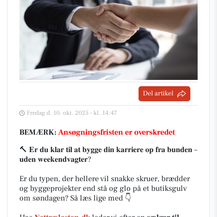
Del artikel
Fredag d. 10. okt. 2025 - kl. 14:47
BEMÆRK:
Ansøgningsfristen er overskredet
🔨 𝐄𝐫 𝐝𝐮 𝐤𝐥𝐚𝐫 𝐭𝐢𝐥 𝐚𝐭 𝐛𝐲𝐠𝐠𝐞 𝐝𝐢𝐧 𝐤𝐚𝐫𝐫𝐢𝐞𝐫𝐞 𝐨𝐩 𝐟𝐫𝐚 𝐛𝐮𝐧𝐝𝐞𝐧 –
𝐮𝐝𝐞𝐧 𝐰𝐞𝐞𝐤𝐞𝐧𝐝𝐯𝐚𝐠𝐭𝐞𝐫?
Er du typen, der hellere vil snakke skruer, brædder
og byggeprojekter end stå og glo på et butiksgulv
om søndagen? Så læs lige med 👇