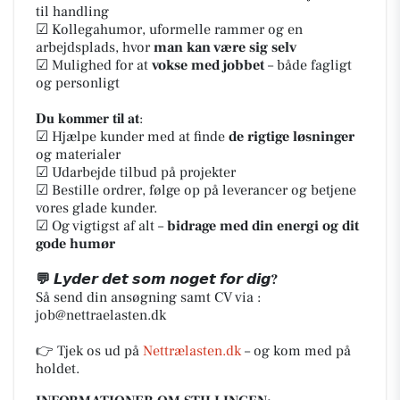
til handling
☑ Kollegahumor, uformelle rammer og en
arbejdsplads, hvor
man kan være sig selv
☑ Mulighed for at
vokse med jobbet
– både fagligt
og personligt
𝐃𝐮 𝐤𝐨𝐦𝐦𝐞𝐫 𝐭𝐢𝐥 𝐚𝐭:
☑ Hjælpe kunder med at finde
de rigtige løsninger
og materialer
☑ Udarbejde tilbud på projekter
☑ Bestille ordrer, følge op på leverancer og betjene
vores glade kunder.
☑ Og vigtigst af alt –
bidrage med din energi og dit
gode humør
💬 𝙇𝙮𝙙𝙚𝙧 𝙙𝙚𝙩 𝙨𝙤𝙢 𝙣𝙤𝙜𝙚𝙩 𝙛𝙤𝙧 𝙙𝙞𝙜?
Så send din ansøgning samt CV via :
job@nettraelasten.dk
👉 Tjek os ud på
Nettrælasten.dk
– og kom med på
holdet.