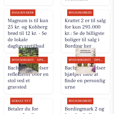
DAGLIGVARER
BOLIGMARKED
Magnum is til kun
Krattet 2 er til salg
25 kr. og Kohberg
for kun 295.000
brød til 12 kr. - Se
kr.: Se de billigste
de lokale
boliger til salg i
dagligvaretilbud
Bording her
SPONSORERET
OPSLAGSTAVLEN
SPONSORERET
OPSLAGSTAVLEN
Bachs Begravelser
Bachs Begravelser
reflekterer over en
hjælper med at
stol ved et
finde en personlig
gravsted
urne
LOKALT NYT
BOLIGMARKED
Betaler du for
Bordingmark 2 og