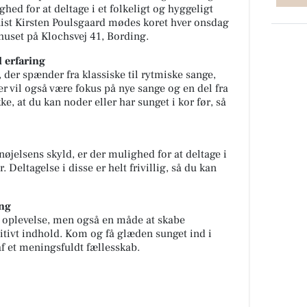
hed for at deltage i et folkeligt og hyggeligt
nist Kirsten Poulsgaard mødes koret hver onsdag
kehuset på Klochsvej 41, Bording.
l erfaring
, der spænder fra klassiske til rytmiske sange,
r vil også være fokus på nye sange og en del fra
, at du kan noder eller har sunget i kor før, så
øjelsens skyld, er der mulighed for at deltage i
 Deltagelse i disse er helt frivillig, så du kan
ng
 oplevelse, men også en måde at skabe
tivt indhold. Kom og få glæden sunget ind i
af et meningsfuldt fællesskab.