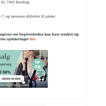
j 41, 7441 Bording
7, og sæsonen afsluttes til påske.
sningerne om begivenheden kan have ændret sig
neste opdateringer
her