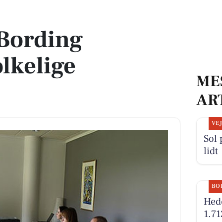
e voksenkor
 Bording
olkelige
ME
AR
VE
Sol 
lidt
BO
Hede
1.71