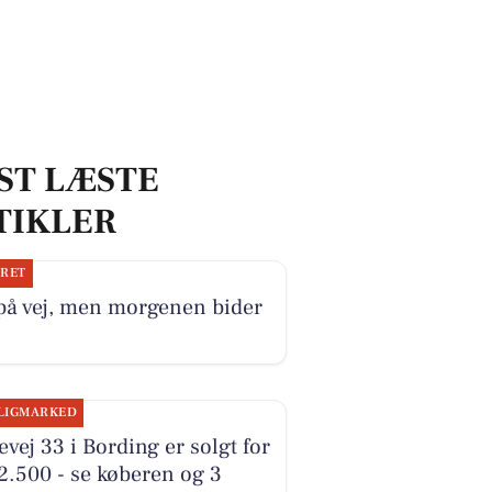
ST LÆSTE
TIKLER
JRET
på vej, men morgenen bider
LIGMARKED
vej 33 i Bording er solgt for
2.500 - se køberen og 3