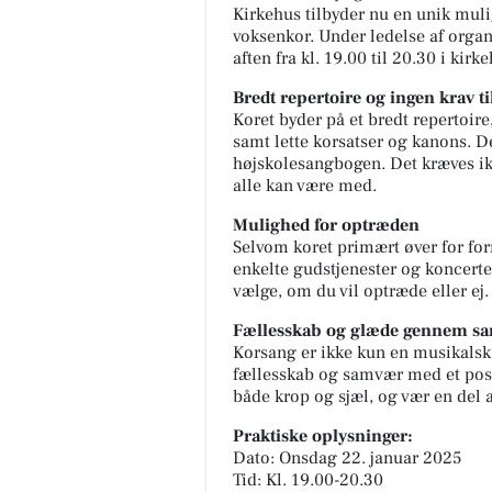
Kirkehus tilbyder nu en unik mulig
voksenkor. Under ledelse af orga
aften fra kl. 19.00 til 20.30 i kir
Bredt repertoire og ingen krav ti
Koret byder på et bredt repertoire
samt lette korsatser og kanons. De
højskolesangbogen. Det kræves ikke
alle kan være med.
Mulighed for optræden
Selvom koret primært øver for forn
enkelte gudstjenester og koncerter.
vælge, om du vil optræde eller ej.
Fællesskab og glæde gennem sa
Korsang er ikke kun en musikalsk
fællesskab og samvær med et posi
både krop og sjæl, og vær en del 
Praktiske oplysninger:
Dato: Onsdag 22. januar 2025
Tid: Kl. 19.00-20.30