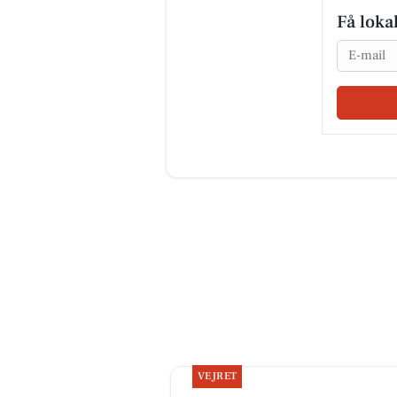
Få loka
Email
VEJRET