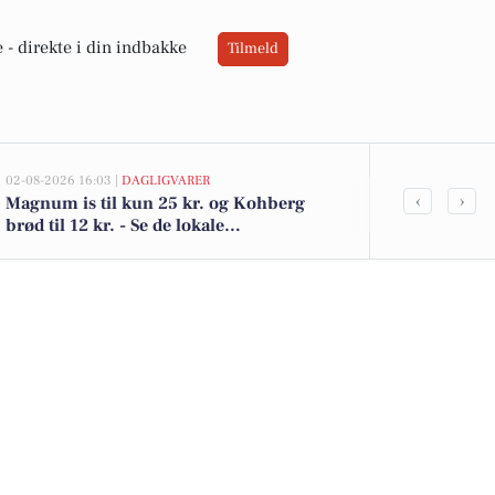
 -
direkte i din indbakke
Tilmeld
02-08-2026 16:03 |
DAGLIGVARER
02-08-2026 15:10
‹
›
Magnum is til kun 25 kr. og Kohberg
Hedevej 33 i
brød til 12 kr. - Se de lokale
- se køberen
dagligvaretilbud