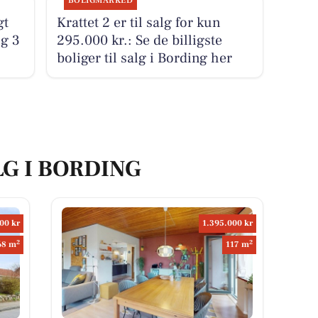
BOLIGMARKED
gt
Krattet 2 er til salg for kun
og 3
295.000 kr.: Se de billigste
boliger til salg i Bording her
LG I BORDING
00 kr
1.395.000 kr
2
2
68 m
117 m