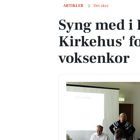
Syng med i Bording Kirkehus' folkelig
ARTIKLER
Det sker
Syng med i
Kirkehus' f
voksenkor