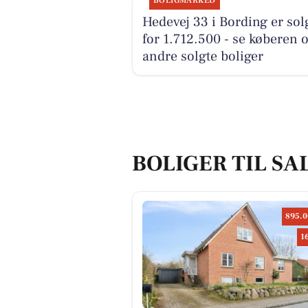
BOLIGMARKED
Hedevej 33 i Bording er sol
for 1.712.500 - se køberen 
andre solgte boliger
BOLIGER TIL SA
895.0
1