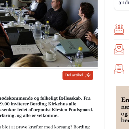
andr
Del artikel
imødekommende og folkeligt fællesskab. Fra
9.00 inviterer Bording Kirkehus alle
voksenkor ledet af organist Kirsten Poulsgaard.
faring, og alle er velkomne.
du blot at prøve kræfter med korsang? Bording