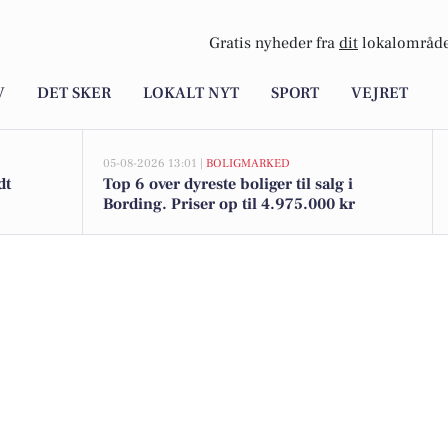
Gratis nyheder fra
dit
lokalområde
V
DET SKER
LOKALT NYT
SPORT
VEJRET
05-08-2026 13:01 |
BOLIGMARKED
dt
Top 6 over dyreste boliger til salg i
Bording. Priser op til 4.975.000 kr