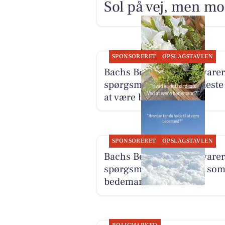
Sol på vej, men mo
SPONSORERET
OPSLAGSTAVLEN
Bachs Begravelser besvarer
spørgsmål om det hårdeste
at være bedemand
SPONSORERET
OPSLAGSTAVLEN
Bachs Begravelser besvarer
spørgsmål om arbejdet so
bedemand