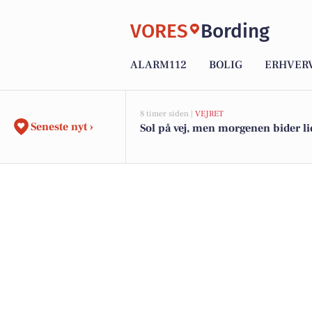
VORES
Bording
ALARM112
BOLIG
ERHVER
8 timer siden |
VEJRET
Seneste nyt ›
Sol på vej, men morgenen bider li