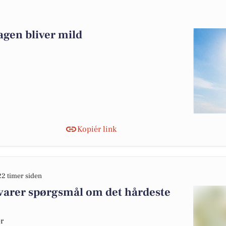
agen bliver mild
Kopiér link
22 timer siden
varer spørgsmål om det hårdeste
er