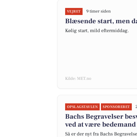
9 timer siden
VEJRET
Blæsende start, men d
Kølig start, mild eftermiddag.
Kilde: MET.no
OPSLAGSTAVLEN
SPONSORERET
Bachs Begravelser bes
ved at være bedemand
Så er der nyt fra Bachs Begravels