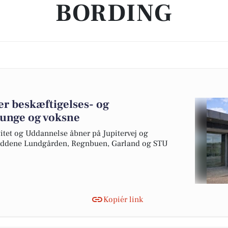
BORDING
ler beskæftigelses- og
 unge og voksne
ivitet og Uddannelse åbner på Jupitervej og
lbuddene Lundgården, Regnbuen, Garland og STU
Kopiér link