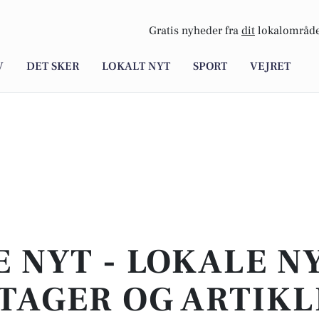
Gratis nyheder fra
dit
lokalområde
V
DET SKER
LOKALT NYT
SPORT
VEJRET
E NYT - LOKALE N
TAGER OG ARTIKL