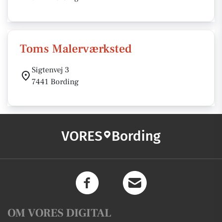
Toms Malerværksted
Sigtenvej 3
7441 Bording
VORES
Bording
OM VORES DIGITAL