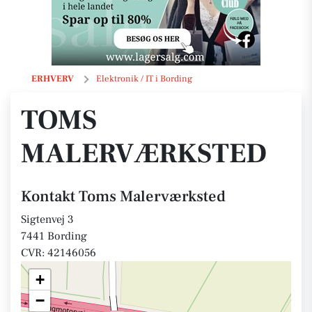
Toms Malerværksted
ERHVERV
Elektronik / IT i Bording
TOMS
MALERVÆRKSTED
Kontakt Toms Malerværksted
Sigtenvej 3
7441 Bording
CVR: 42146056
+
−