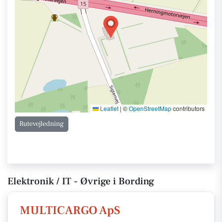
Leaflet
|
©
OpenStreetMap
contributors
Rutevejledning
Elektronik / IT - Øvrige i Bording
MULTICARGO ApS