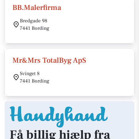
BB.Malerfirma
Bredgade 98
7441 Bording
Mr&Mrs TotalByg ApS
Svinget 8
7441 Bording
Få billig hjælp fra