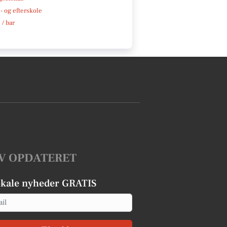
 og efterskole
 / bar
V OPDATERET
okale nyheder GRATIS