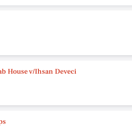
ab House v/Ihsan Deveci
ps