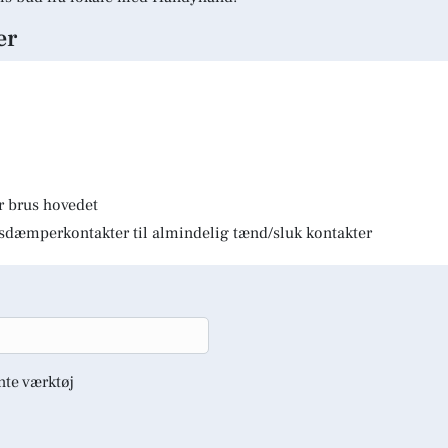
er
r brus hovedet
lysdæmperkontakter til almindelig tænd/sluk kontakter
nte værktøj