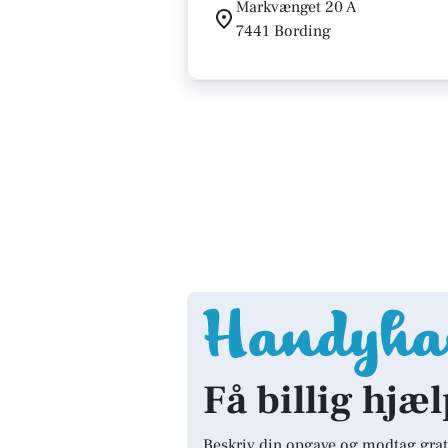
Markvænget 20 A
7441 Bording
Få billig hjæl
Beskriv din opgave og modtag grat