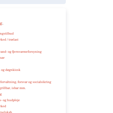
ng
.
ngstilbud
ked / trælast
, vand- og fjernvarmeforsyning
nør
 og døgnkiosk
 forvaltning, forsvar og socialsikring
 grillbar, isbar mm.
ng
- og hudpleje
rked
gselskab