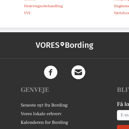
Undervognsbehandling
Ungdoms-
VVS
Værtshus
VORES
Bording
GENVEJE
BLI
Få l
Seneste nyt fra Bording
Email
Vores lokale erhverv
Kalenderen for Bording