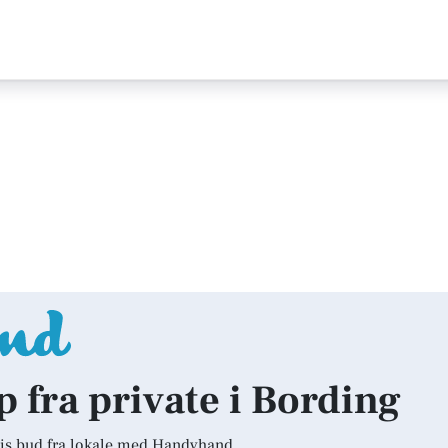
p fra private i Bording
is bud fra lokale med Handyhand.