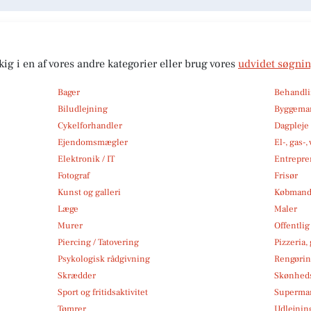
kig i en af vores andre kategorier eller brug vores
udvidet søgni
Bager
Behandli
Biludlejning
Byggemar
Cykelforhandler
Dagpleje
Ejendomsmægler
El-, gas-
Elektronik / IT
Entrepre
Fotograf
Frisør
Kunst og galleri
Købmand
Læge
Maler
Murer
Offentlig
Piercing / Tatovering
Pizzeria,
Psykologisk rådgivning
Rengøri
Skrædder
Skønheds
Sport og fritidsaktivitet
Superma
Tømrer
Udlejnin