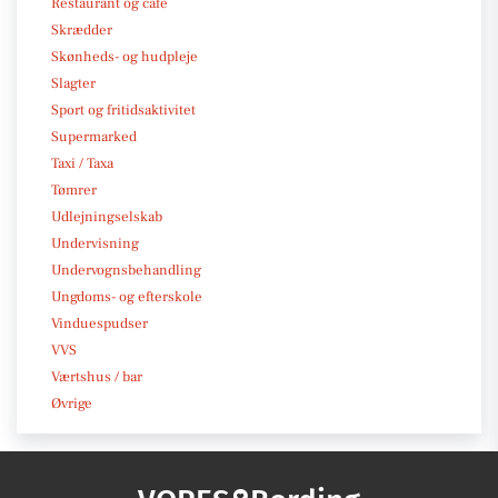
Restaurant og café
Skrædder
Skønheds- og hudpleje
Slagter
Sport og fritidsaktivitet
Supermarked
Taxi / Taxa
Tømrer
Udlejningselskab
Undervisning
Undervognsbehandling
Ungdoms- og efterskole
Vinduespudser
VVS
Værtshus / bar
Øvrige