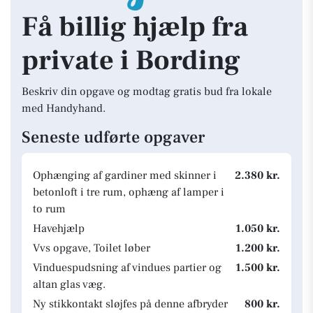
Få billig hjælp fra
private i Bording
Beskriv din opgave og modtag gratis bud fra lokale
med Handyhand.
Seneste udførte opgaver
Ophænging af gardiner med skinner i
2.380 kr.
betonloft i tre rum, ophæng af lamper i
to rum
Havehjælp
1.050 kr.
Vvs opgave, Toilet løber
1.200 kr.
Vinduespudsning af vindues partier og
1.500 kr.
altan glas væg.
Ny stikkontakt sløjfes på denne afbryder
800 kr.