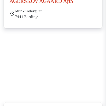
AGERSKOV ÅGAARD ApS
Munklindevej 72
7441 Bording