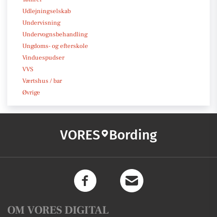
Udlejningselskab
Undervisning
Undervognsbehandling
Ungdoms- og efterskole
Vinduespudser
VVS
Værtshus / bar
Øvrige
VORES
Bording
OM VORES DIGITAL