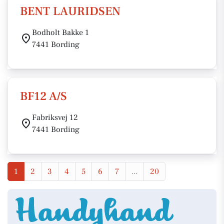
BENT LAURIDSEN
Bodholt Bakke 1
7441 Bording
BF12 A/S
Fabriksvej 12
7441 Bording
1
2
3
4
5
6
7
...
20