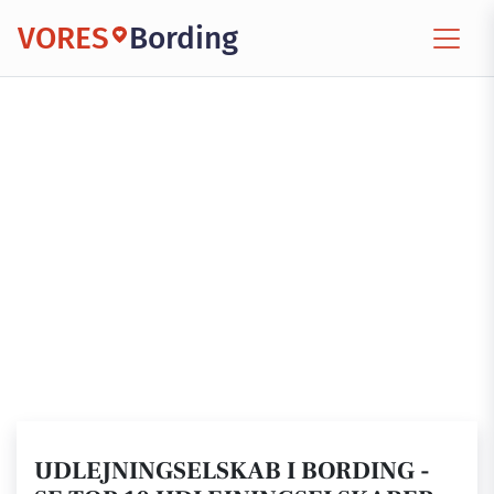
VORES
Bording
UDLEJNINGSELSKAB I BORDING -