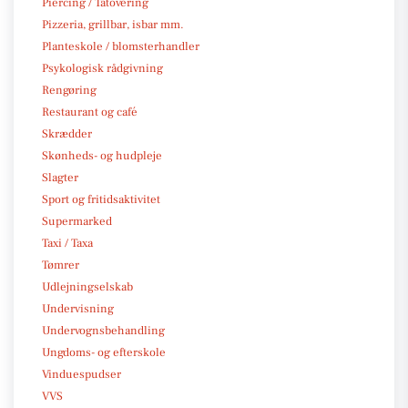
Piercing / Tatovering
Pizzeria, grillbar, isbar mm.
Planteskole / blomsterhandler
Psykologisk rådgivning
Rengøring
Restaurant og café
Skrædder
Skønheds- og hudpleje
Slagter
Sport og fritidsaktivitet
Supermarked
Taxi / Taxa
Tømrer
Udlejningselskab
Undervisning
Undervognsbehandling
Ungdoms- og efterskole
Vinduespudser
VVS