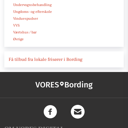
Undervognsbehandling
Ungdoms- og efterskole
Vinduespudser
VVS
Værtshus / bar
Øvrige
Få tilbud fra lokale frisører i Bording
VORES
Bording