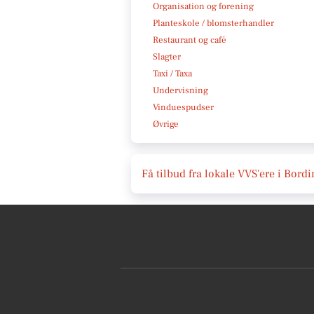
Organisation og forening
Planteskole / blomsterhandler
Restaurant og café
Slagter
Taxi / Taxa
Undervisning
Vinduespudser
Øvrige
Få tilbud fra lokale VVS'ere i Bord