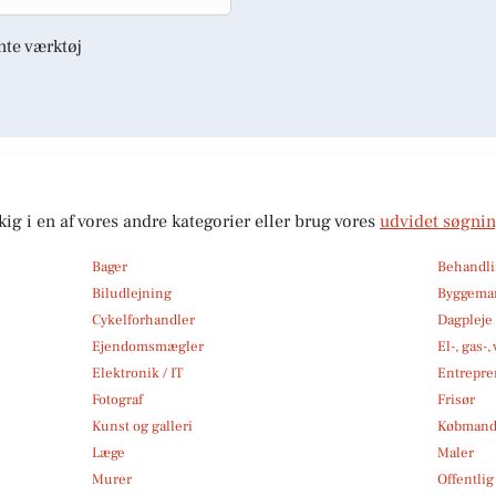
nte værktøj
kig i en af vores andre kategorier eller brug vores
udvidet søgni
Bager
Behandli
Biludlejning
Byggemar
Cykelforhandler
Dagpleje
Ejendomsmægler
El-, gas-
Elektronik / IT
Entrepre
Fotograf
Frisør
Kunst og galleri
Købmand
Læge
Maler
Murer
Offentlig