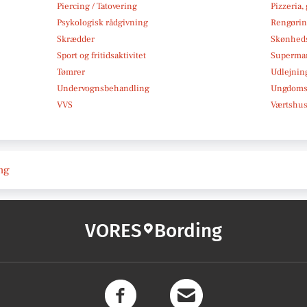
Piercing / Tatovering
Pizzeria,
Psykologisk rådgivning
Rengøri
Skrædder
Skønheds
Sport og fritidsaktivitet
Superma
Tømrer
Udlejnin
Undervognsbehandling
Ungdoms-
VVS
Værtshus
ing
VORES
Bording