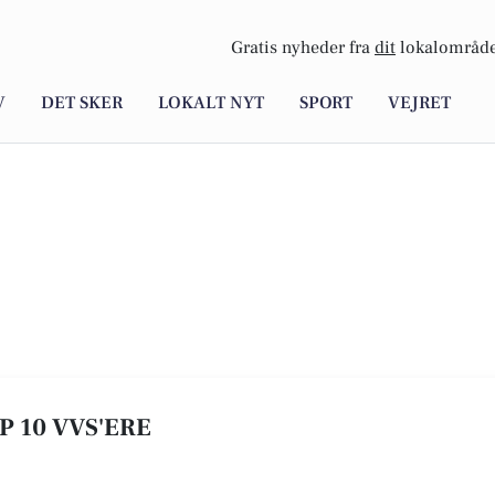
Gratis nyheder fra
dit
lokalområde
V
DET SKER
LOKALT NYT
SPORT
VEJRET
P 10 VVS'ERE