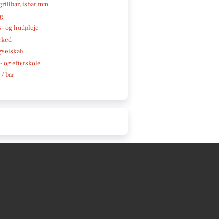
 grillbar, isbar mm.
ng
- og hudpleje
rked
gselskab
 og efterskole
 / bar