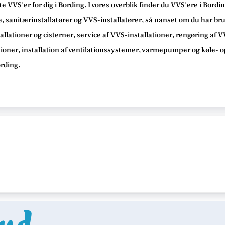
e VVS'er for dig i Bording. I vores overblik finder du VVS'ere i Bord
 sanitærinstallatører og VVS-installatører, så uanset om du har brug
allationer og cisterner, service af VVS-installationer, rengøring af 
tioner, installation af ventilationssystemer, varmepumper og køle- o
ording.