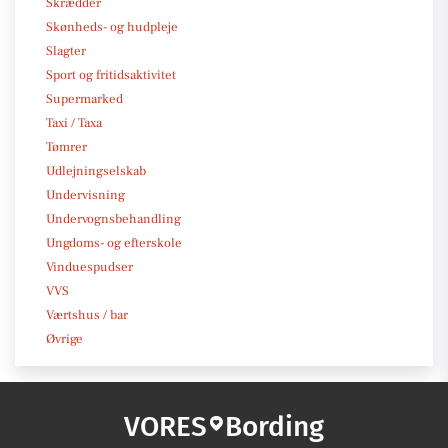
Skrædder
Skønheds- og hudpleje
Slagter
Sport og fritidsaktivitet
Supermarked
Taxi / Taxa
Tømrer
Udlejningselskab
Undervisning
Undervognsbehandling
Ungdoms- og efterskole
Vinduespudser
VVS
Værtshus / bar
Øvrige
VORES
Bording