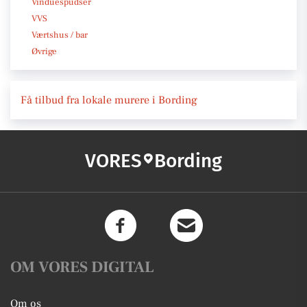
Vinduespudser
VVS
Værtshus / bar
Øvrige
Få tilbud fra lokale murere i Bording
VORES
Bording
OM VORES DIGITAL
Om os